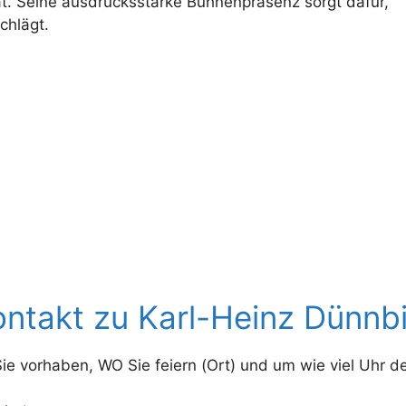
t. Seine ausdrucksstarke Bühnenpräsenz sorgt dafür,
chlägt.
ntakt zu Karl-Heinz Dünnb
 vorhaben, WO Sie feiern (Ort) und um wie viel Uhr der 