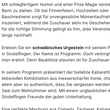
Mit schlagfertigem Humor und einer Prise Magie verste
Bann zu ziehen. Ob bei Firmenfeiern, Hochzeiten oder
Bauchrednerei sorgt für unvergessliche Momentaufnah
inszeniert, während die Zuschauer aktiv ins Gescheh
für die richtige Stimmung gelingt es ihm, jede Verans
lange nachhallt.
Erleben Sie ein
schwäbisches Urgestein
mit seinem
in Sindelfingen. Der Name ist Programm. Doch verbirgt 
man erahnt. Denn Bauklötze staunen ist für Zuschaue
In seinem Programm präsentiert der beliebte Kabaretti
liebevollen Kombination aus messerscharfer Ironie, c
allem aber so authentisch, dass Sie vergessen werden,
Saal zum Wohnzimmer wird. Mit einem unglaublichen k
Sindelfingen Freunde der guten Unterhaltung.
Eine perfekte Mischung aus Comedy, Zauberer, Kabare