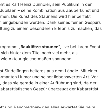
ht es Karl Heinz Dünnbier, sein Publikum in den
 Jubiläen – seine Kombination aus Zauberkunst und
men. Die Kunst des Staunens wird hier perfekt
en eingebunden werden. Dank seines feinen Gespürs
taltung zu einem besonderen Erlebnis zu machen, das
 Programm
„Bauklötze staunen“
, live bei Ihrem Event
sich hinter dem Titel noch viel mehr, als
r wie Akteur gleichermaßen spannend.
st Sindelfingen heiteres aus dem Ländle. Mit einer
harmanten Humor und seiner liebenswerten Art. Vor
 dass sie gerade in einer Aufführung sind, da der
abarettistischen Gespür überzeugt der Kabarettist
tt und Bauchredner– das alles erwartet Sie beim